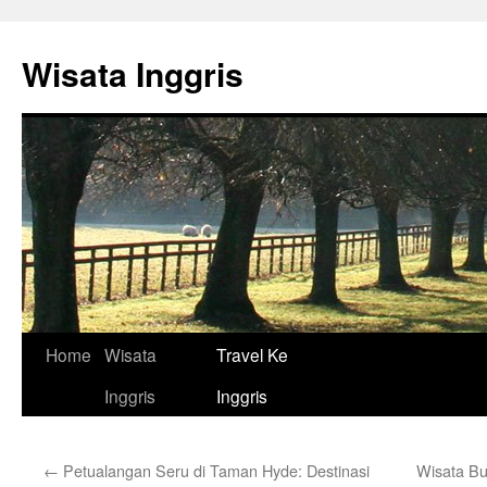
Skip
to
Wisata Inggris
content
Home
Wisata
Travel Ke
Inggris
Inggris
←
Petualangan Seru di Taman Hyde: Destinasi
Wisata Bud