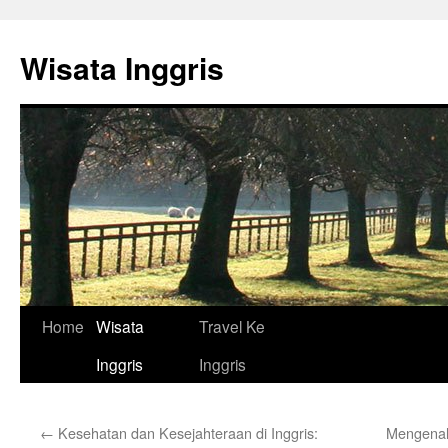
Skip
to
Wisata Inggris
content
Home
Wisata
Travel Ke
Inggris
Inggris
←
Kesehatan dan Kesejahteraan di Inggris:
Mengenal 