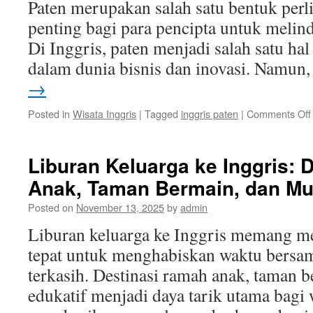
Paten merupakan salah satu bentuk pe
penting bagi para pencipta untuk melind
Di Inggris, paten menjadi salah satu hal
dalam dunia bisnis dan inovasi. Namu
→
Posted in
Wisata Inggris
|
Tagged
inggris paten
|
Comments Off
Liburan Keluarga ke Inggris: 
Anak, Taman Bermain, dan Mu
Posted on
November 13, 2025
by
admin
Liburan keluarga ke Inggris memang me
tepat untuk menghabiskan waktu bersa
terkasih. Destinasi ramah anak, taman
edukatif menjadi daya tarik utama bagi