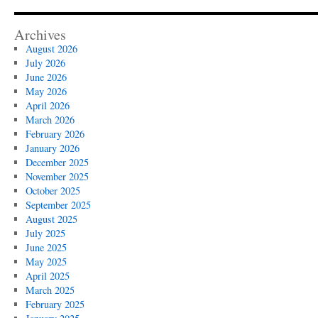
A
L
di
Archives
T
August 2026
H
July 2026
A
June 2026
L
May 2026
S
April 2026
di
March 2026
I
February 2026
January 2026
December 2025
November 2025
October 2025
September 2025
August 2025
July 2025
June 2025
May 2025
April 2025
March 2025
February 2025