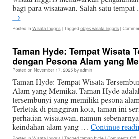
bagi para wisatawan. Salah satu tempa
→
Posted in
Wisata Inggris
|
Tagged
objek wisata inggris
|
Commen
Taman Hyde: Tempat Wisata 
dengan Pesona Alam yang Me
Posted on
November 17, 2025
by
admin
Taman Hyde: Tempat Wisata Tersembun
Alam yang Memikat Taman Hyde adalah
tersembunyi yang memiliki pesona ala
Terletak di pinggiran kota, taman ini ser
perhatian wisatawan, namun sebenarn
keindahan alam yang …
Continue read
o
Posted in
Wisata Inggris
|
Tagged
taman hyde
|
Comments Off