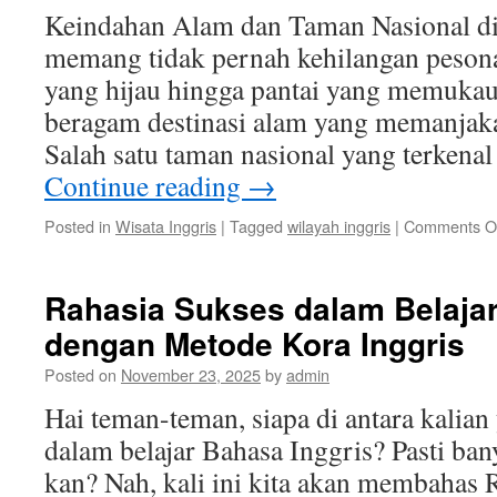
Keindahan Alam dan Taman Nasional di
memang tidak pernah kehilangan pesona
yang hijau hingga pantai yang memukau
beragam destinasi alam yang memanjaka
Salah satu taman nasional yang terkenal
Continue reading
→
Posted in
Wisata Inggris
|
Tagged
wilayah inggris
|
Comments O
Rahasia Sukses dalam Belajar
dengan Metode Kora Inggris
Posted on
November 23, 2025
by
admin
Hai teman-teman, siapa di antara kalian
dalam belajar Bahasa Inggris? Pasti b
kan? Nah, kali ini kita akan membahas 