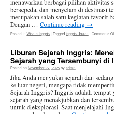
menawarkan berbagai pilihan aktivitas s
bersepeda, dan menyelam di destinasi t
merupakan salah satu kegiatan favorit b
Dengan …
Continue reading
→
Posted in
Wisata Inggris
|
Tagged
inggris liburan
|
Comments Of
Liburan Sejarah Inggris: Mene
Sejarah yang Tersembunyi di 
Posted on
November 27, 2025
by
admin
Jika Anda menyukai sejarah dan sedang
ke luar negeri, mengapa tidak memper
Sejarah Inggris? Inggris adalah tempat 
sejarah yang menakjubkan dan tersem
untuk dieksplorasi. Saat menjelajahi In