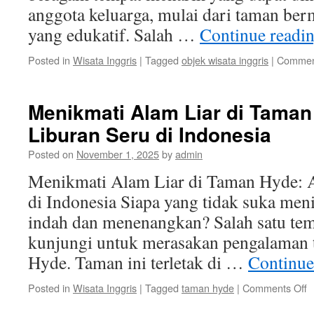
anggota keluarga, mulai dari taman be
yang edukatif. Salah …
Continue readi
Posted in
Wisata Inggris
|
Tagged
objek wisata inggris
|
Commen
Menikmati Alam Liar di Taman 
Liburan Seru di Indonesia
Posted on
November 1, 2025
by
admin
Menikmati Alam Liar di Taman Hyde: A
di Indonesia Siapa yang tidak suka men
indah dan menenangkan? Salah satu tem
kunjungi untuk merasakan pengalaman 
Hyde. Taman ini terletak di …
Continue
o
Posted in
Wisata Inggris
|
Tagged
taman hyde
|
Comments Off
M