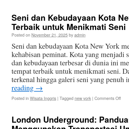
Seni dan Kebudayaan Kota Ne
Terbaik untuk Menikmati Seni
Posted on
November 21, 2025
by
admin
Seni dan kebudayaan Kota New York m
kehabisan peminat. Kota yang menjadi sa
dan kebudayaan terbesar di dunia ini 
tempat terbaik untuk menikmati seni.
terkenal hingga galeri seni yang penuh 
reading
→
on
Posted in
Wisata Inggris
|
Tagged
new york
|
Comments Off
Seni
dan
Keb
London Underground: Pandua
Kot
Menggunakan Transportasi U
New