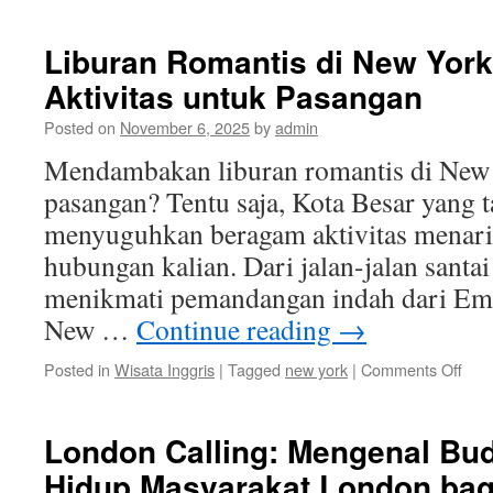
Liburan Romantis di New Yor
Aktivitas untuk Pasangan
Posted on
November 6, 2025
by
admin
Mendambakan liburan romantis di New
pasangan? Tentu saja, Kota Besar yang t
menyuguhkan beragam aktivitas menar
hubungan kalian. Dari jalan-jalan santai
menikmati pemandangan indah dari Empi
New …
Continue reading
→
on
Posted in
Wisata Inggris
|
Tagged
new york
|
Comments Off
Libu
Rom
di
London Calling: Mengenal Bu
New
Hidup Masyarakat London bag
York