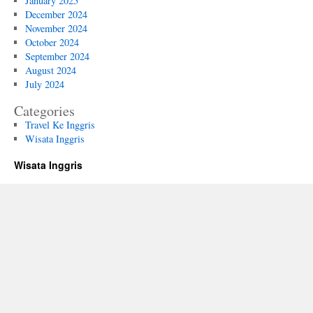
January 2025
December 2024
November 2024
October 2024
September 2024
August 2024
July 2024
Categories
Travel Ke Inggris
Wisata Inggris
Wisata Inggris