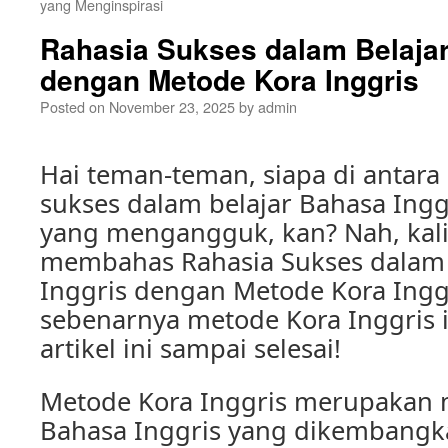
yang Menginspirasi
Rahasia Sukses dalam Belajar
dengan Metode Kora Inggris
Posted on
November 23, 2025
by
admin
Hai teman-teman, siapa di antara 
sukses dalam belajar Bahasa Ingg
yang mengangguk, kan? Nah, kali 
membahas Rahasia Sukses dalam 
Inggris dengan Metode Kora Inggr
sebenarnya metode Kora Inggris i
artikel ini sampai selesai!
Metode Kora Inggris merupakan 
Bahasa Inggris yang dikembangka