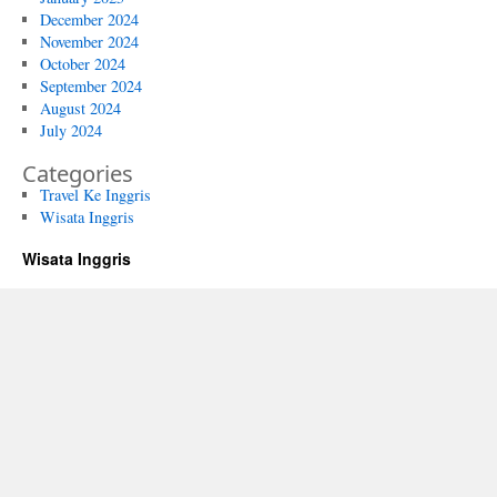
December 2024
November 2024
October 2024
September 2024
August 2024
July 2024
Categories
Travel Ke Inggris
Wisata Inggris
Wisata Inggris