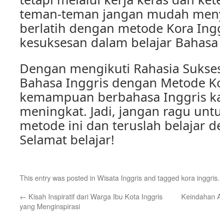
teman-teman jangan mudah meny
berlatih dengan metode Kora Ing
kesuksesan dalam belajar Bahasa 
Dengan mengikuti Rahasia Sukses
Bahasa Inggris dengan Metode Ko
kemampuan berbahasa Inggris ka
meningkat. Jadi, jangan ragu un
metode ini dan teruslah belajar 
Selamat belajar!
This entry was posted in
Wisata Inggris
and tagged
kora inggris
←
Kisah Inspiratif dari Warga Ibu Kota Inggris
Keindahan A
yang Menginspirasi