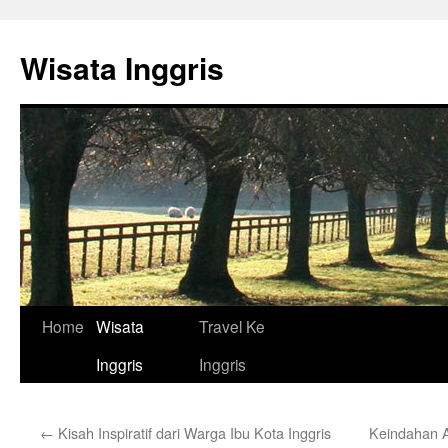
Skip
to
Wisata Inggris
content
Home
Wisata
Travel Ke
Inggris
Inggris
←
Kisah Inspiratif dari Warga Ibu Kota Inggris
Keindahan A