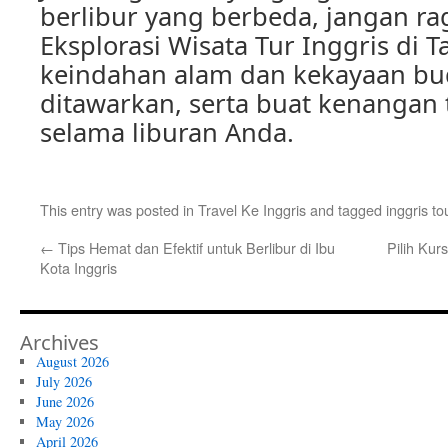
berlibur yang berbeda, jangan r
Eksplorasi Wisata Tur Inggris di T
keindahan alam dan kekayaan bu
ditawarkan, serta buat kenangan 
selama liburan Anda.
This entry was posted in
Travel Ke Inggris
and tagged
inggris to
←
Tips Hemat dan Efektif untuk Berlibur di Ibu
Pilih Kur
Kota Inggris
Archives
August 2026
July 2026
June 2026
May 2026
April 2026