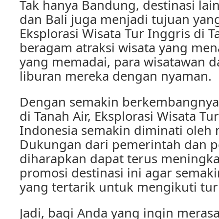
Tak hanya Bandung, destinasi lain
dan Bali juga menjadi tujuan yan
Eksplorasi Wisata Tur Inggris di 
beragam atraksi wisata yang menar
yang memadai, para wisatawan d
liburan mereka dengan nyaman.
Dengan semakin berkembangnya i
di Tanah Air, Eksplorasi Wisata Tur
Indonesia semakin diminati oleh 
Dukungan dari pemerintah dan pe
diharapkan dapat terus meningka
promosi destinasi ini agar semak
yang tertarik untuk mengikuti tur 
Jadi, bagi Anda yang ingin mera