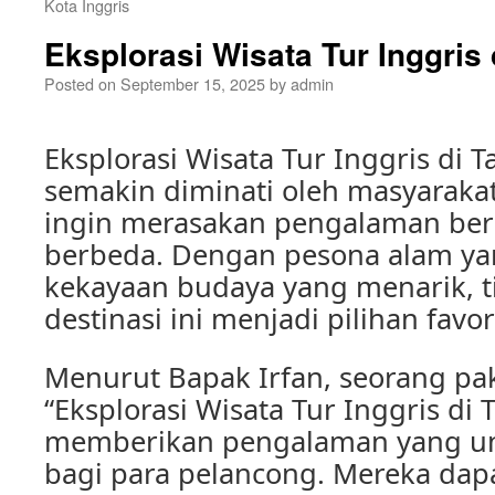
Kota Inggris
Eksplorasi Wisata Tur Inggris 
Posted on
September 15, 2025
by
admin
Eksplorasi Wisata Tur Inggris di T
semakin diminati oleh masyaraka
ingin merasakan pengalaman ber
berbeda. Dengan pesona alam y
kekayaan budaya yang menarik, ti
destinasi ini menjadi pilihan favo
Menurut Bapak Irfan, seorang pak
“Eksplorasi Wisata Tur Inggris di 
memberikan pengalaman yang un
bagi para pelancong. Mereka dap