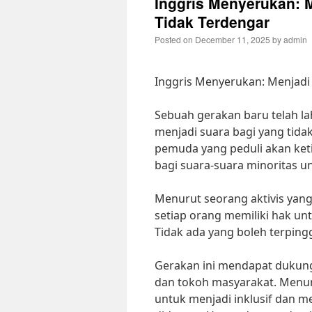
Inggris Menyerukan: 
Tidak Terdengar
Posted on
December 11, 2025
by
admin
Inggris Menyerukan: Menjadi
Sebuah gerakan baru telah la
menjadi suara bagi yang tida
pemuda yang peduli akan ket
bagi suara-suara minoritas u
Menurut seorang aktivis yang
setiap orang memiliki hak un
Tidak ada yang boleh terpingg
Gerakan ini mendapat dukunga
dan tokoh masyarakat. Menuru
untuk menjadi inklusif dan m