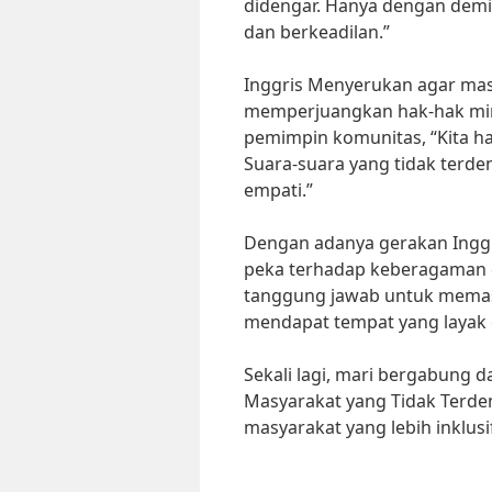
didengar. Hanya dengan demi
dan berkeadilan.”
Inggris Menyerukan agar mas
memperjuangkan hak-hak min
pemimpin komunitas, “Kita h
Suara-suara yang tidak terd
empati.”
Dengan adanya gerakan Inggr
peka terhadap keberagaman d
tanggung jawab untuk memast
mendapat tempat yang layak
Sekali lagi, mari bergabung 
Masyarakat yang Tidak Terde
masyarakat yang lebih inklusi