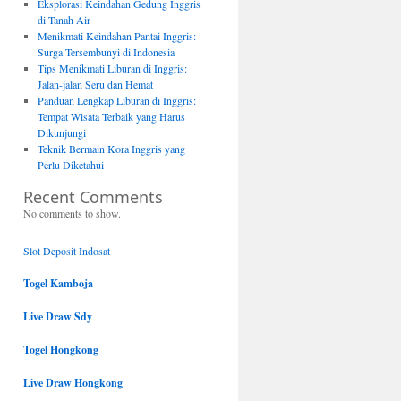
Eksplorasi Keindahan Gedung Inggris
di Tanah Air
Menikmati Keindahan Pantai Inggris:
Surga Tersembunyi di Indonesia
Tips Menikmati Liburan di Inggris:
Jalan-jalan Seru dan Hemat
Panduan Lengkap Liburan di Inggris:
Tempat Wisata Terbaik yang Harus
Dikunjungi
Teknik Bermain Kora Inggris yang
Perlu Diketahui
Recent Comments
No comments to show.
Slot Deposit Indosat
Togel Kamboja
Live Draw Sdy
Togel Hongkong
Live Draw Hongkong