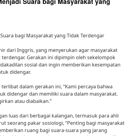
Menjadi Suara bagi Masyarakat yang
 Suara bagi Masyarakat yang Tidak Terdengar
hir dari Inggris, yang menyerukan agar masyarakat
k terdengar. Gerakan ini dipimpin oleh sekelompok
idakadilan sosial dan ingin memberikan kesempatan
ntuk didengar.
 terlibat dalam gerakan ini, “Kami percaya bahwa
tuk didengar dan memiliki suara dalam masyarakat.
irkan atau diabaikan.”
n luas dari berbagai kalangan, termasuk para ahli
t seorang pakar sosiologi, “Penting bagi masyarakat
emberikan ruang bagi suara-suara yang jarang