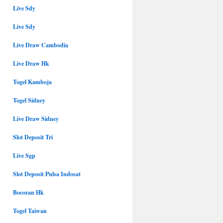
Live Sdy
Live Sdy
Live Draw Cambodia
Live Draw Hk
Togel Kamboja
Togel Sidney
Live Draw Sidney
Slot Deposit Tri
Live Sgp
Slot Deposit Pulsa Indosat
Bocoran Hk
Togel Taiwan