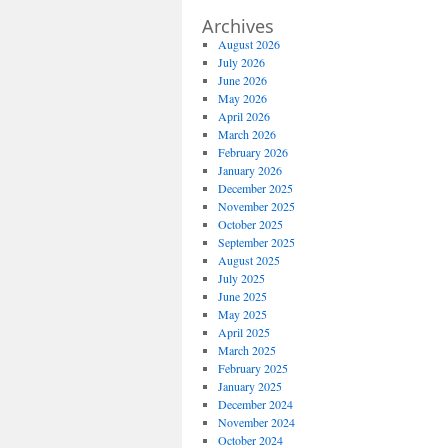
Archives
August 2026
July 2026
June 2026
May 2026
April 2026
March 2026
February 2026
January 2026
December 2025
November 2025
October 2025
September 2025
August 2025
July 2025
June 2025
May 2025
April 2025
March 2025
February 2025
January 2025
December 2024
November 2024
October 2024