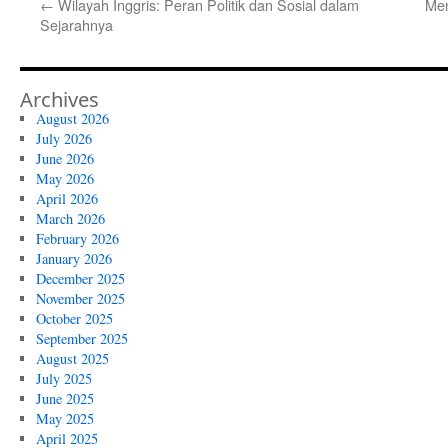
←
Wilayah Inggris: Peran Politik dan Sosial dalam
Men
Sejarahnya
Archives
August 2026
July 2026
June 2026
May 2026
April 2026
March 2026
February 2026
January 2026
December 2025
November 2025
October 2025
September 2025
August 2025
July 2025
June 2025
May 2025
April 2025