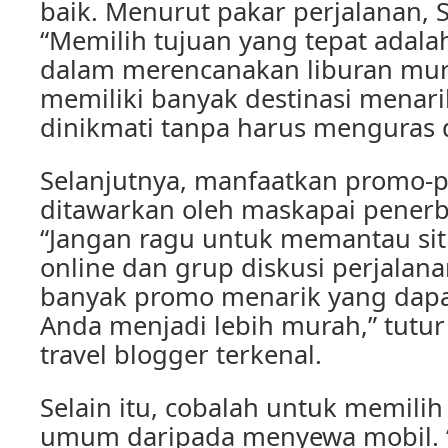
baik. Menurut pakar perjalanan, 
“Memilih tujuan yang tepat adala
dalam merencanakan liburan mur
memiliki banyak destinasi menari
dinikmati tanpa harus menguras 
Selanjutnya, manfaatkan promo-
ditawarkan oleh maskapai penerb
“Jangan ragu untuk memantau sit
online dan grup diskusi perjalana
banyak promo menarik yang dap
Anda menjadi lebih murah,” tutur
travel blogger terkenal.
Selain itu, cobalah untuk memilih
umum daripada menyewa mobil. “