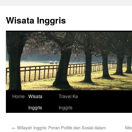
Skip
to
Wisata Inggris
content
Home
Wisata
Travel Ke
Inggris
Inggris
←
Wilayah Inggris: Peran Politik dan Sosial dalam
Men