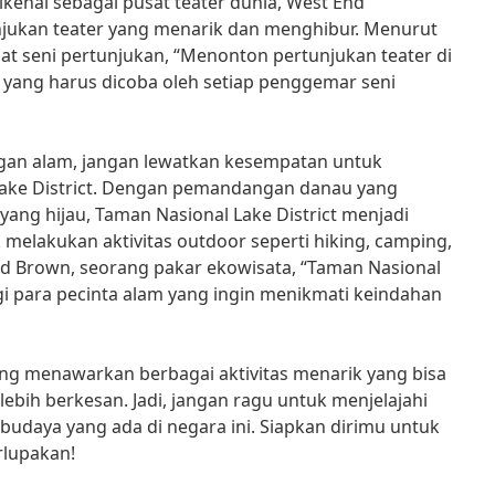
ikenal sebagai pusat teater dunia, West End
jukan teater yang menarik dan menghibur. Menurut
t seni pertunjukan, “Menonton pertunjukan teater di
yang harus dicoba oleh setiap penggemar seni
gan alam, jangan lewatkan kesempatan untuk
Lake District. Dengan pemandangan danau yang
ng hijau, Taman Nasional Lake District menjadi
elakukan aktivitas outdoor seperti hiking, camping,
d Brown, seorang pakar ekowisata, “Taman Nasional
agi para pecinta alam yang ingin menikmati keindahan
ang menawarkan berbagai aktivitas menarik yang bisa
bih berkesan. Jadi, jangan ragu untuk menjelajahi
 budaya yang ada di negara ini. Siapkan dirimu untuk
rlupakan!