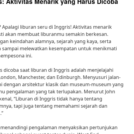
is: Aktivitas Menarik yang Harus Dicoba
 Apalagi liburan seru di Inggris! Aktivitas menarik
asti akan membuat liburanmu semakin berkesan.
gan keindahan alamnya, sejarah yang kaya, serta
gan sampai melewatkan kesempatan untuk menikmati
mempesona ini.
s dicoba saat liburan di Inggris adalah menjelajahi
 London, Manchester, dan Edinburgh. Menyusuri jalan-
uhi dengan arsitektur klasik dan museum-museum yang
u pengalaman yang tak terlupakan. Menurut John
enal, “Liburan di Inggris tidak hanya tentang
nya, tapi juga tentang memahami sejarah dan
.”
isa menandingi pengalaman menyaksikan pertunjukan