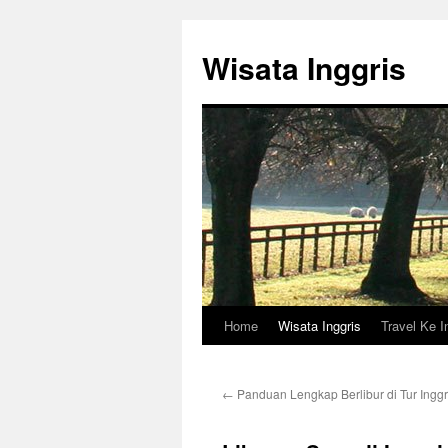
Skip
to
Wisata Inggris
content
Home
Wisata Inggris
Travel Ke I
←
Panduan Lengkap Berlibur di Tur Inggr