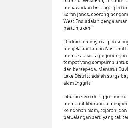
teater di West End, London. D
menawarkan berbagai pertun
Sarah Jones, seorang pengama
West End adalah pengalaman 
pertunjukan.”
Jika kamu menyukai petualan
menjelajahi Taman Nasional 
memukau serta pegunungan ya
tempat yang sempurna untuk m
dan bersepeda. Menurut Davi
Lake District adalah surga b
alam Inggris.”
Liburan seru di Inggris mem
membuat liburanmu menjadi le
keindahan alam, sejarah, dan
petualangan seru yang tak te