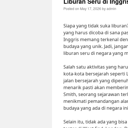
Liburan Seru di Inggr
Posted on
May 17, 2026
by
admin
Siapa yang tidak suka liburan?
yang harus dicoba di sana p
Inggris memang terkenal den
budaya yang unik. Jadi, jan
liburan seru di negara yang 
Salah satu aktivitas yang haru
kota-kota bersejarah seperti
jalan bersejarah yang dipen
menarik pasti akan memberim
Smith, seorang sejarawan terk
menikmati pemandangan alam
budaya yang ada di negara ini
Selain itu, tidak ada yang b