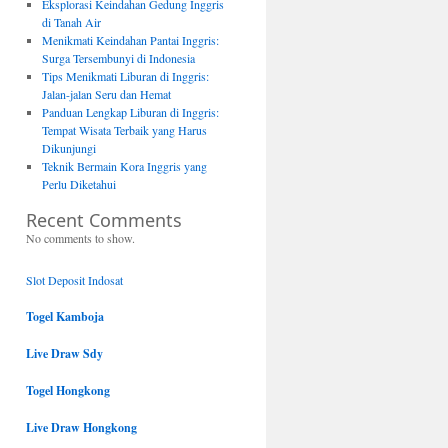
Eksplorasi Keindahan Gedung Inggris
di Tanah Air
Menikmati Keindahan Pantai Inggris:
Surga Tersembunyi di Indonesia
Tips Menikmati Liburan di Inggris:
Jalan-jalan Seru dan Hemat
Panduan Lengkap Liburan di Inggris:
Tempat Wisata Terbaik yang Harus
Dikunjungi
Teknik Bermain Kora Inggris yang
Perlu Diketahui
Recent Comments
No comments to show.
Slot Deposit Indosat
Togel Kamboja
Live Draw Sdy
Togel Hongkong
Live Draw Hongkong