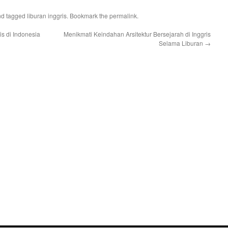
d tagged
liburan inggris
. Bookmark the
permalink
.
is di Indonesia
Menikmati Keindahan Arsitektur Bersejarah di Inggris
Selama Liburan
→