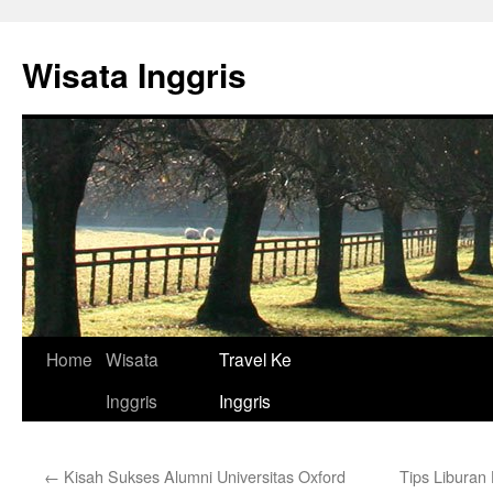
Skip
to
Wisata Inggris
content
Home
Wisata
Travel Ke
Inggris
Inggris
←
Kisah Sukses Alumni Universitas Oxford
Tips Liburan 