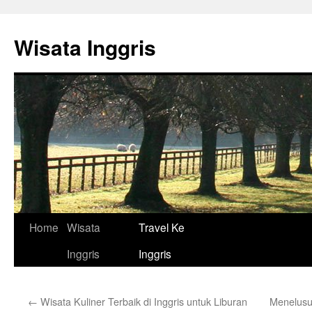
Skip
to
Wisata Inggris
content
Home
Wisata
Travel Ke
Inggris
Inggris
←
Wisata Kuliner Terbaik di Inggris untuk Liburan
Menelusur