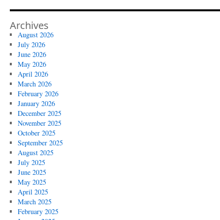
Archives
August 2026
July 2026
June 2026
May 2026
April 2026
March 2026
February 2026
January 2026
December 2025
November 2025
October 2025
September 2025
August 2025
July 2025
June 2025
May 2025
April 2025
March 2025
February 2025