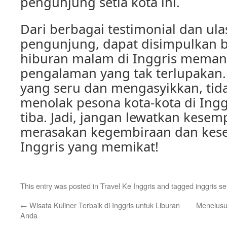
pengunjung setia kota ini.
Dari berbagai testimonial dan ul
pengunjung, dapat disimpulkan 
hiburan malam di Inggris mema
pengalaman yang tak terlupakan.
yang seru dan mengasyikkan, tid
menolak pesona kota-kota di Ing
tiba. Jadi, jangan lewatkan kese
merasakan kegembiraan dan keser
Inggris yang memikat!
This entry was posted in
Travel Ke Inggris
and tagged
inggris se
←
Wisata Kuliner Terbaik di Inggris untuk Liburan
Menelusur
Anda