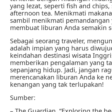
yang lezat, seperti fish and chips,
afternoon tea. Menikmati makana
sambil menikmati pemandangan 
membuat liburan Anda semakin 
Sebagai seorang traveler, mengun
adalah impian yang harus diwuju
keindahan destinasi wisata Inggr
memberikan pengalaman yang ta
sepanjang hidup. Jadi, jangan ra
merencanakan liburan Anda ke neg
kenangan yang tak terlupakan!
Sumber:
– The Guardian. “Exploring the be