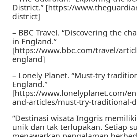
District.” [https://www.theguardia
district]
– BBC Travel. “Discovering the ch
in England.”
[https://www.bbc.com/travel/artic
england]
– Lonely Planet. “Must-try traditio
England.”
[https://www.lonelyplanet.com/eng
and-articles/must-try-traditional-
“Destinasi wisata Inggris memiliki
unik dan tak terlupakan. Setiap s
menawarkan pengalaman berbeda