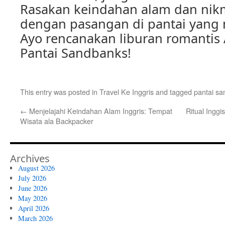
Rasakan keindahan alam dan nik
dengan pasangan di pantai yang
Ayo rencanakan liburan romantis
Pantai Sandbanks!
This entry was posted in
Travel Ke Inggris
and tagged
pantai s
←
Menjelajahi Keindahan Alam Inggris: Tempat
Ritual Ingg
Wisata ala Backpacker
Archives
August 2026
July 2026
June 2026
May 2026
April 2026
March 2026