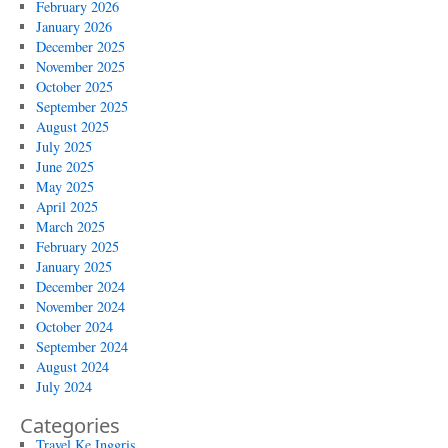
February 2026
January 2026
December 2025
November 2025
October 2025
September 2025
August 2025
July 2025
June 2025
May 2025
April 2025
March 2025
February 2025
January 2025
December 2024
November 2024
October 2024
September 2024
August 2024
July 2024
Categories
Travel Ke Inggris