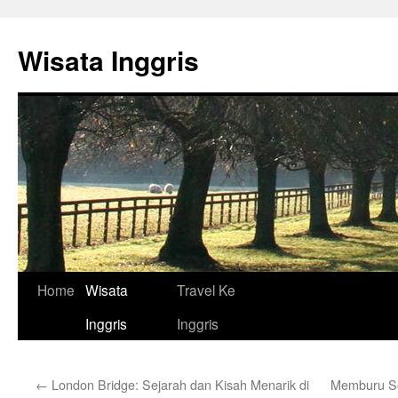
Skip
to
Wisata Inggris
content
Home
Wisata
Travel Ke
Inggris
Inggris
←
London Bridge: Sejarah dan Kisah Menarik di
Memburu Sou