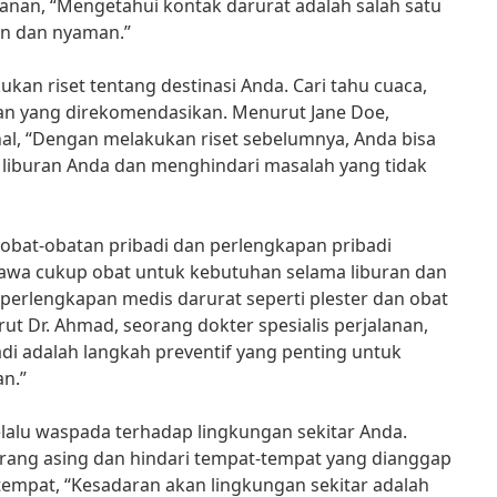
anan, “Mengetahui kontak darurat adalah salah satu
an dan nyaman.”
ukan riset tentang destinasi Anda. Cari tahu cuaca,
kan yang direkomendasikan. Menurut Jane Doe,
nal, “Dengan melakukan riset sebelumnya, Anda bisa
iburan Anda dan menghindari masalah yang tidak
bat-obatan pribadi dan perlengkapan pribadi
awa cukup obat untuk kebutuhan selama liburan dan
erlengkapan medis darurat seperti plester dan obat
ut Dr. Ahmad, seorang dokter spesialis perjalanan,
i adalah langkah preventif yang penting untuk
n.”
selalu waspada terhadap lingkungan sekitar Anda.
orang asing dan hindari tempat-tempat yang dianggap
tempat, “Kesadaran akan lingkungan sekitar adalah