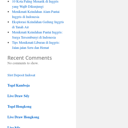
10 Kota Paling Menarik di Inggris
yang Wajib Dikunjungi
Menikmati Keindahan Alam Pantai
Inggris di Indonesia
Eksplorasi Keindahan Gedung Inggris
di Tanah Air
Menikmati Keindahan Pantai Inggris:
Surga Tersembunyi di Indonesia
Tips Menikmati Liburan di Inggris:
Jalan-jalan Seru dan Hemat
Recent Comments
No comments to show.
Slot Deposit Indosat
Togel Kamboja
Live Draw Sdy
Togel Hongkong
Live Draw Hongkong
Live Sdy