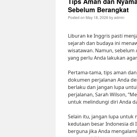
Tips Aman dan Nyaman
Sebelum Berangkat
Posted on
May 18, 2026
by
admin
Liburan ke Inggris pasti men
sejarah dan budaya ini mena
wisatawan. Namun, sebelum A
yang perlu Anda lakukan aga
Pertama-tama, tips aman dan
dokumen perjalanan Anda deng
berlaku dan jangan lupa unt
perjalanan, Sarah Wilson, “Me
untuk melindungi diri Anda da
Selain itu, jangan lupa untu
kedutaan besar Indonesia di I
berguna jika Anda mengalami