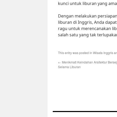
kunci untuk liburan yang ama
Dengan melakukan persiapan
liburan di Inggris, Anda dapa
ragu untuk merencanakan lib
salah satu yang tak terlupaka
This entry was posted in
Wisata Inggris
an
←
Menikmati Keindahan Arsitektur Berseja
Selama Liburan