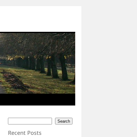
Search
Recent Posts