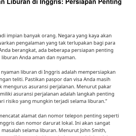
 Liburan di Inggris: Persiapan Penting
jadi impian banyak orang. Negara yang kaya akan
warkan pengalaman yang tak terlupakan bagi para
nda berangkat, ada beberapa persiapan penting
r liburan Anda aman dan nyaman.
 nyaman liburan di Inggris adalah mempersiapkan
an teliti. Pastikan paspor dan visa Anda masih
uk mengurus asuransi perjalanan. Menurut pakar
miliki asuransi perjalanan adalah langkah penting
ri risiko yang mungkin terjadi selama liburan.”
k mencatat alamat dan nomor telepon penting seperti
nggris dan nomor darurat lokal. Ini akan sangat
 masalah selama liburan. Menurut John Smith,