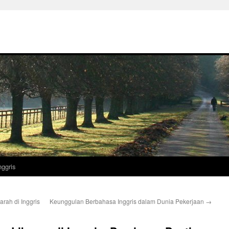
nggris
rah di Inggris
Keunggulan Berbahasa Inggris dalam Dunia Pekerjaan
→