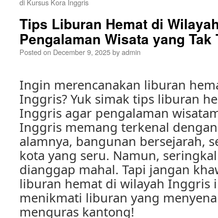
di Kursus Kora Inggris
Tips Liburan Hemat di Wilayah
Pengalaman Wisata yang Tak 
Posted on
December 9, 2025
by
admin
Ingin merencanakan liburan hema
Inggris? Yuk simak tips liburan h
Inggris agar pengalaman wisatam
Inggris memang terkenal dengan
alamnya, bangunan bersejarah, s
kota yang seru. Namun, seringkali
dianggap mahal. Tapi jangan khaw
liburan hemat di wilayah Inggris 
menikmati liburan yang menyena
menguras kantong!