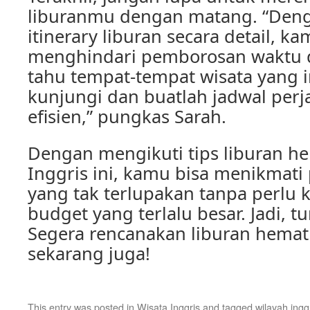
liburanmu dengan matang. “Den
itinerary liburan secara detail, ka
menghindari pemborosan waktu d
tahu tempat-tempat wisata yang 
kunjungi dan buatlah jadwal perj
efisien,” pungkas Sarah.
Dengan mengikuti tips liburan he
Inggris ini, kamu bisa menikmat
yang tak terlupakan tanpa perlu 
budget yang terlalu besar. Jadi, t
Segera rencanakan liburan hemat
sekarang juga!
This entry was posted in
Wisata Inggris
and tagged
wilayah ingg