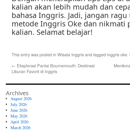
kalian akan lebih mudah dan cepa
bahasa Inggris. Jadi, jangan rag
metode Inggris Oke dan nikmati p
kalian. Selamat belajar!
This entry was posted in
Wisata Inggris
and tagged
inggris oke
.
←
Eksplorasi Pantai Bournemouth: Destinasi
Menikma
Liburan Favorit di Inggris
Archives
August 2026
July 2026
June 2026
May 2026
April 2026
March 2026