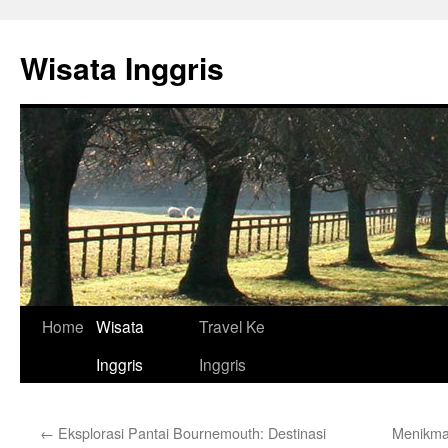
Skip
to
Wisata Inggris
content
Home
Wisata
Travel Ke
Inggris
Inggris
←
Eksplorasi Pantai Bournemouth: Destinasi
Menikma