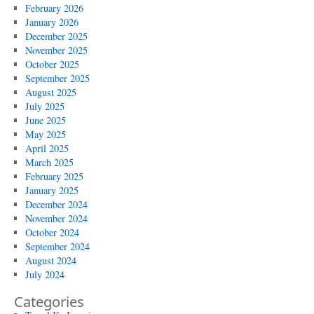
February 2026
January 2026
December 2025
November 2025
October 2025
September 2025
August 2025
July 2025
June 2025
May 2025
April 2025
March 2025
February 2025
January 2025
December 2024
November 2024
October 2024
September 2024
August 2024
July 2024
Categories