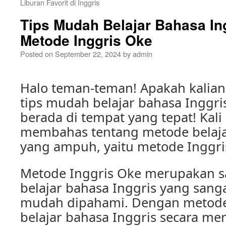
Liburan Favorit di Inggris
Tips Mudah Belajar Bahasa In
Metode Inggris Oke
Posted on
September 22, 2024
by
admin
Halo teman-teman! Apakah kalia
tips mudah belajar bahasa Inggris?
berada di tempat yang tepat! Kali 
membahas tentang metode belaja
yang ampuh, yaitu metode Inggri
Metode Inggris Oke merupakan s
belajar bahasa Inggris yang sanga
mudah dipahami. Dengan metode i
belajar bahasa Inggris secara m