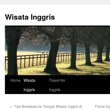
Skip
to
Wisata Inggris
content
Home
Wisata
Travel Ke
Inggris
Inggris
←
Tips Berwisata ke Tempat Wisata Inggris di
Pantai In