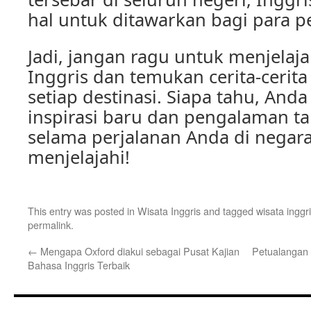
hal untuk ditawarkan bagi para 
Jadi, jangan ragu untuk menjelajah
Inggris dan temukan cerita-cerita
setiap destinasi. Siapa tahu, An
inspirasi baru dan pengalaman ta
selama perjalanan Anda di negara
menjelajahi!
This entry was posted in
Wisata Inggris
and tagged
wisata inggr
permalink
.
←
Mengapa Oxford diakui sebagai Pusat Kajian
Petualangan A
Bahasa Inggris Terbaik